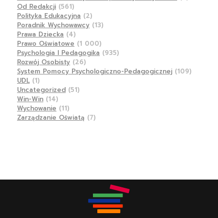
Od Redakcji
(561)
Polityka Edukacyjna
(2)
Poradnik Wychowawcy
(13)
Prawa Dziecka
(4)
Prawo Oświatowe
(1 000)
Psychologia I Pedagogika
(935)
Rozwój Osobisty
(26)
System Pomocy Psychologiczno-Pedagogicznej
(109)
UDL
(1)
Uncategorized
(51)
Win-Win
(14)
Wychowanie
(11)
Zarządzanie Oświatą
(7)