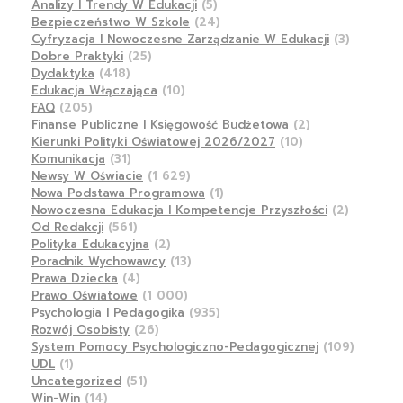
Analizy I Trendy W Edukacji
(5)
Bezpieczeństwo W Szkole
(24)
Cyfryzacja I Nowoczesne Zarządzanie W Edukacji
(3)
Dobre Praktyki
(25)
Dydaktyka
(418)
Edukacja Włączająca
(10)
FAQ
(205)
Finanse Publiczne I Księgowość Budżetowa
(2)
Kierunki Polityki Oświatowej 2026/2027
(10)
Komunikacja
(31)
Newsy W Oświacie
(1 629)
Nowa Podstawa Programowa
(1)
Nowoczesna Edukacja I Kompetencje Przyszłości
(2)
Od Redakcji
(561)
Polityka Edukacyjna
(2)
Poradnik Wychowawcy
(13)
Prawa Dziecka
(4)
Prawo Oświatowe
(1 000)
Psychologia I Pedagogika
(935)
Rozwój Osobisty
(26)
System Pomocy Psychologiczno-Pedagogicznej
(109)
UDL
(1)
Uncategorized
(51)
Win-Win
(14)