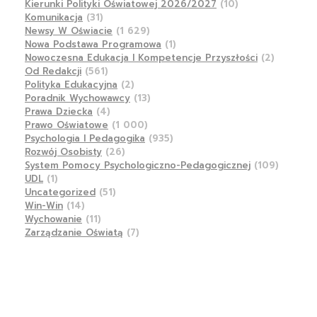
Kierunki Polityki Oświatowej 2026/2027
(10)
Komunikacja
(31)
Newsy W Oświacie
(1 629)
Nowa Podstawa Programowa
(1)
Nowoczesna Edukacja I Kompetencje Przyszłości
(2)
Od Redakcji
(561)
Polityka Edukacyjna
(2)
Poradnik Wychowawcy
(13)
Prawa Dziecka
(4)
Prawo Oświatowe
(1 000)
Psychologia I Pedagogika
(935)
Rozwój Osobisty
(26)
System Pomocy Psychologiczno-Pedagogicznej
(109)
UDL
(1)
Uncategorized
(51)
Win-Win
(14)
Wychowanie
(11)
Zarządzanie Oświatą
(7)