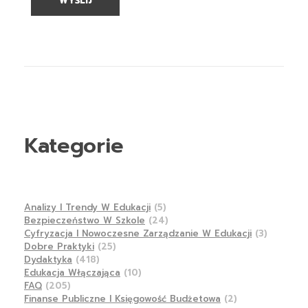
Kategorie
Analizy I Trendy W Edukacji
(5)
Bezpieczeństwo W Szkole
(24)
Cyfryzacja I Nowoczesne Zarządzanie W Edukacji
(3)
Dobre Praktyki
(25)
Dydaktyka
(418)
Edukacja Włączająca
(10)
FAQ
(205)
Finanse Publiczne I Księgowość Budżetowa
(2)