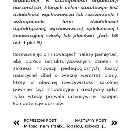
organizacji, w szczególności organizacji
harcerskich, których celem statutowym jest
działalność wychowawcza lub rozszerzanie i
wzbogacanie form działalności
dydaktycznej, wychowawczej, opiekuńczej i
innowacyjnej szkoły lub placówki „(
art. 68
ust. 1 pkt 9).
Rozmawiając o innowacjach należy pamiętać,
aby oprócz ustrukturyzowanych działań z
zakresu innowacji pedagogicznych, każdy
nauczyciel dbał o własny warsztat pracy,
który w obecnej rzeczywistości szkolnej
powinien być innowacyjny i kreatywny gdyż
tylko wtedy pozwala intensywnie rozwijać
kompetencje uczniów.
POPRZEDNI POST
NASTĘPNY POST
Miłości nam trzeba – a miłość to KOMUNIKACJA!!!
Rodzicu, zobacz, jakie oświadczenie złożyć w sprawie wizerunku i danych dziecka lub dodatkowych zajęć