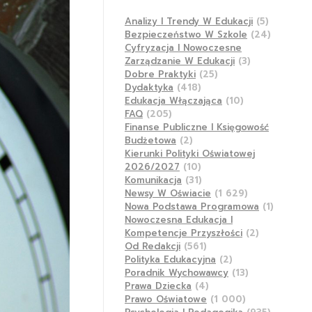
Analizy I Trendy W Edukacji
(5)
Bezpieczeństwo W Szkole
(24)
Cyfryzacja I Nowoczesne
Zarządzanie W Edukacji
(3)
Dobre Praktyki
(25)
Dydaktyka
(418)
Edukacja Włączająca
(10)
FAQ
(205)
Finanse Publiczne I Księgowość
Budżetowa
(2)
Kierunki Polityki Oświatowej
2026/2027
(10)
Komunikacja
(31)
Newsy W Oświacie
(1 629)
Nowa Podstawa Programowa
(1)
Nowoczesna Edukacja I
Kompetencje Przyszłości
(2)
Od Redakcji
(561)
Polityka Edukacyjna
(2)
Poradnik Wychowawcy
(13)
Prawa Dziecka
(4)
Prawo Oświatowe
(1 000)