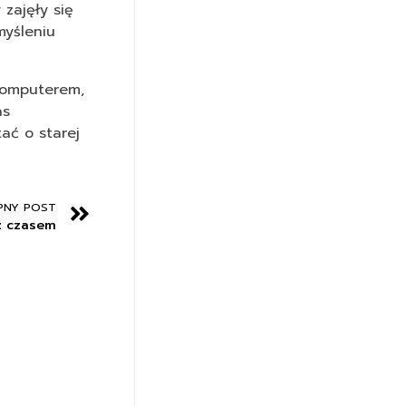
zajęły się
myśleniu
komputerem,
as
ać o starej
PNY POST
z czasem