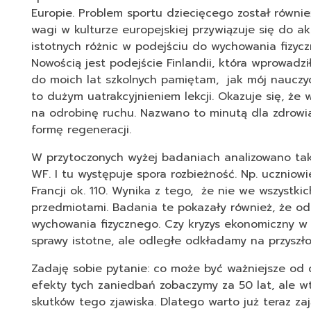
Europie. Problem sportu dziecięcego został równie
wagi w kulturze europejskiej przywiązuje się do a
istotnych różnic w podejściu do wychowania fizyc
Nowością jest podejście Finlandii, która wprowad
do moich lat szkolnych pamiętam, jak mój nauczy
to dużym uatrakcyjnieniem lekcji. Okazuje się, że 
na odrobinę ruchu. Nazwano to minutą dla zdrowia
formę regeneracji.
W przytoczonych wyżej badaniach analizowano takż
WF. I tu występuje spora rozbieżność. Np. uczniow
Francji ok. 110. Wynika z tego, że nie we wszystki
przedmiotami. Badania te pokazały również, że o
wychowania fizycznego. Czy kryzys ekonomiczny w 
sprawy istotne, ale odległe odkładamy na przyszł
Zadaję sobie pytanie: co może być ważniejsze od d
efekty tych zaniedbań zobaczymy za 50 lat, ale 
skutków tego zjawiska. Dlatego warto już teraz zaj