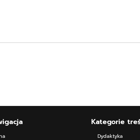
wigacja
Kategorie treś
na
Dydaktyka