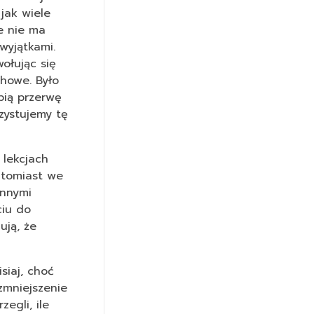
jak wiele
e nie ma
wyjątkami.
ołując się
howe. Było
bią przerwę
zystujemy tę
 lekcjach
atomiast we
innymi
ciu do
ują, że
siaj, choć
zmniejszenie
egli, ile