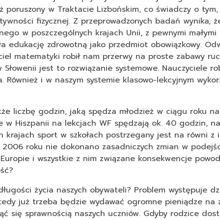
ż poruszony w Traktacie Lizbońskim, co świadczy o tym, 
ktywności fizycznej. Z przeprowadzonych badań wynika, ż
znego w poszczególnych krajach Unii, z pewnymi małymi 
ziła edukację zdrowotną jako przedmiot obowiązkowy. Odw
ciel matematyki robił nam przerwy na proste zabawy ruc
w Słowenii jest to rozwiązanie systemowe. Nauczyciele ro
. Również i w naszym systemie klasowo-lekcyjnym wykor
e liczbę godzin, jaką spędza młodzież w ciągu roku na
ie w Hiszpanii na lekcjach WF spędzają ok. 40 godzin, n
ch krajach sport w szkołach postrzegany jest na równi z 
d 2006 roku nie dokonano zasadniczych zmian w podejś
Europie i wszystkie z nim związane konsekwencje powod
ość?
ługości życia naszych obywateli? Problem występuje dzi
wtedy już trzeba będzie wydawać ogromne pieniądze na 
ąć się sprawnością naszych uczniów. Gdyby rodzice dostrz