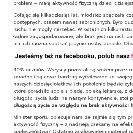
problem – małą aktywność fizyczną dzieci dzisiejs
Cofając się kilkadziesiąt lat, młodzież spędzała 
dostępnych, czasem nawet zabronionych. Było dużo
ruchu nie mogły narzekać. W ostatnich kilkunastu 
ładnie zagospodarowane, ale brak jest na nich ba
ulicach można spotkać jedynie osoby dorosłe. Obra
30% uczniów. Wszyscy pozostali są wożeni przez ro
zaradne i są coraz bardziej wyizolowane ze swoje
naszych dziesięciolatków, ich pokolenie będzie żyło
które poradziło sobie z biedą, opieką lekarską, z 
długości życia ludzi na naszym kontynencie, sto
długością życia ze względu na brak aktywności f
Minister sportu obiecuje nam, że zajmie się tym p
aktywność fizyczną – z nadzieją czekamy na efekt
społeczeństwa? Ostatnio analizowałem materiał n