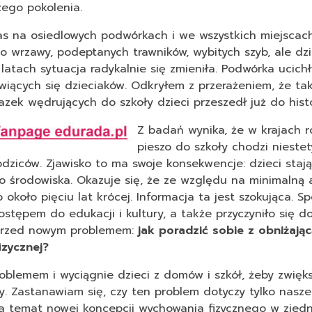
zego pokolenia.
czas na osiedlowych podwórkach i we wszystkich miejscac
 wrzawy, podeptanych trawników, wybitych szyb, ale dzi
latach sytuacja radykalnie się zmieniła. Podwórka ucichł
wiących się dzieciaków. Odkryłem z przerażeniem, że tak
zek wędrujących do szkoły dzieci przeszedł już do histor
Z badań wynika, że w krajach r
pieszo do szkoły chodzi niestety
dziców. Zjawisko to ma swoje konsekwencje: dzieci stają
go środowiska. Okazuje się, że ze względu na minimalną
 około pięciu lat krócej. Informacja ta jest szokująca. S
dostępem do edukacji i kultury, a także przyczyniło się d
i przed nowym problemem:
jak poradzić sobie z obniżając
izycznej?
roblemem i wyciągnie dzieci z domów i szkół, żeby zwięks
y. Zastanawiam się, czy ten problem dotyczy tylko nasz
a temat nowej koncepcji wychowania fizycznego w zjed