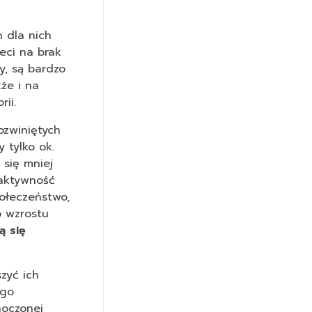
h dla nich
eci na brak
y, są bardzo
że i na
ii.
ozwiniętych
 tylko ok.
 się mniej
 aktywność
połeczeństwo,
o wzrostu
ą się
zyć ich
ego
noczonej