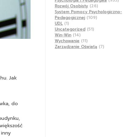
Psychologia I Pedagogika
(935)
Rozwój Osobisty
(26)
System Pomocy Psychologiczno-
Pedagogicznej
(109)
UDL
(1)
Uncategorized
(51)
Win-Win
(14)
Wychowanie
(11)
Zarządzanie Oświatą
(7)
hu. Jak
ówka, do
budynku,
 większość
 inny