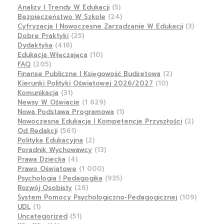
Analizy I Trendy W Edukacji
(5)
Bezpieczeństwo W Szkole
(24)
Cyfryzacja I Nowoczesne Zarządzanie W Edukacji
(3)
Dobre Praktyki
(25)
Dydaktyka
(418)
Edukacja Włączająca
(10)
FAQ
(205)
Finanse Publiczne I Księgowość Budżetowa
(2)
Kierunki Polityki Oświatowej 2026/2027
(10)
Komunikacja
(31)
Newsy W Oświacie
(1 629)
Nowa Podstawa Programowa
(1)
Nowoczesna Edukacja I Kompetencje Przyszłości
(2)
Od Redakcji
(561)
Polityka Edukacyjna
(2)
Poradnik Wychowawcy
(13)
Prawa Dziecka
(4)
Prawo Oświatowe
(1 000)
Psychologia I Pedagogika
(935)
Rozwój Osobisty
(26)
System Pomocy Psychologiczno-Pedagogicznej
(109)
UDL
(1)
Uncategorized
(51)