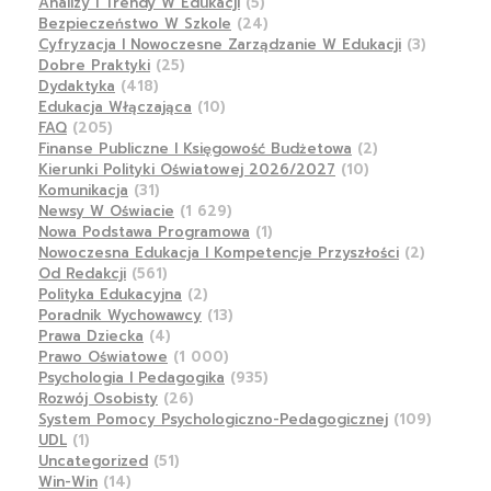
Analizy I Trendy W Edukacji
(5)
Bezpieczeństwo W Szkole
(24)
Cyfryzacja I Nowoczesne Zarządzanie W Edukacji
(3)
Dobre Praktyki
(25)
Dydaktyka
(418)
Edukacja Włączająca
(10)
FAQ
(205)
Finanse Publiczne I Księgowość Budżetowa
(2)
Kierunki Polityki Oświatowej 2026/2027
(10)
Komunikacja
(31)
Newsy W Oświacie
(1 629)
Nowa Podstawa Programowa
(1)
Nowoczesna Edukacja I Kompetencje Przyszłości
(2)
Od Redakcji
(561)
Polityka Edukacyjna
(2)
Poradnik Wychowawcy
(13)
Prawa Dziecka
(4)
Prawo Oświatowe
(1 000)
Psychologia I Pedagogika
(935)
Rozwój Osobisty
(26)
System Pomocy Psychologiczno-Pedagogicznej
(109)
UDL
(1)
Uncategorized
(51)
Win-Win
(14)