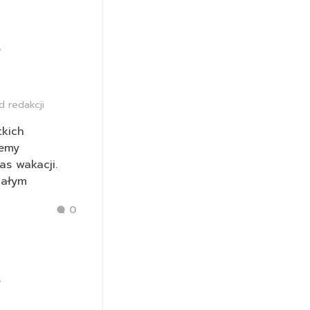
e
d redakcji
tkich
jemy
as wakacji.
małym
0
e