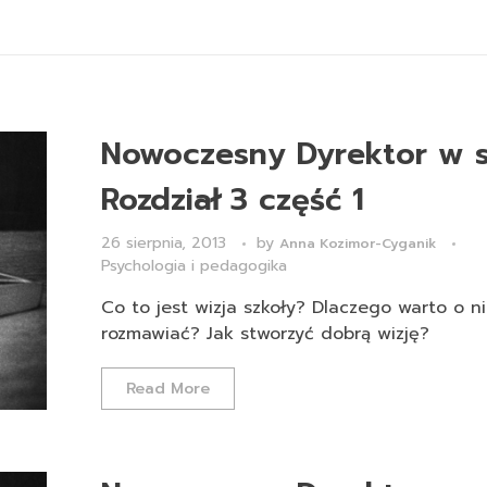
Nowoczesny Dyrektor w s
Rozdział 3 część 1
26 sierpnia, 2013
by
Anna Kozimor-Cyganik
Psychologia i pedagogika
Co to jest wizja szkoły? Dlaczego warto o ni
rozmawiać? Jak stworzyć dobrą wizję?
Read More