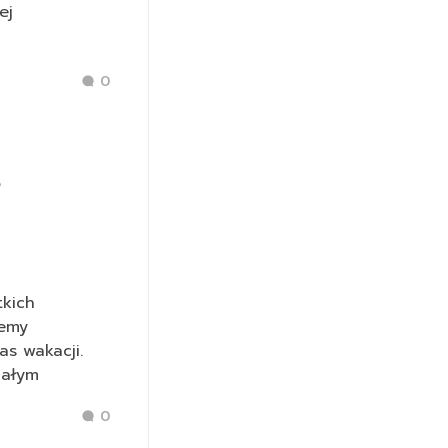
ej
0
e
tkich
jemy
as wakacji.
małym
0