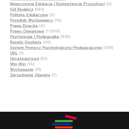
Nowoczesna Edukacja I Kompetencje Przyszłości
(2)
Od Redakcji
(561)
Polityka Edukacyjna
(2)
Poradnik Wychowawcy
(13)
Prawa Dziecka
(4)
Prawo Oświatowe
(1 000)
Psychologia I Pedagogika
(935)
Rozwój Osobisty
(26)
System Pomocy Psychologiczno-Pedagogicznej
(109)
UDL
(1)
Uncategorized
(51)
Win-Win
(14)
Wychowanie
(11)
Zarządzanie Oświatą
(7)