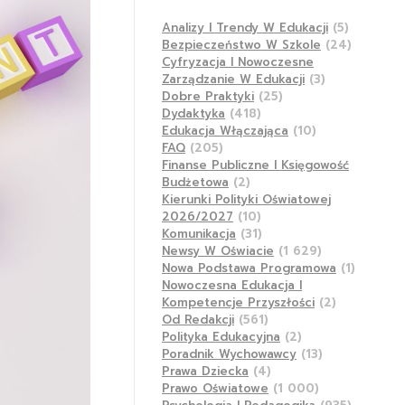
Analizy I Trendy W Edukacji
(5)
Bezpieczeństwo W Szkole
(24)
Cyfryzacja I Nowoczesne
Zarządzanie W Edukacji
(3)
Dobre Praktyki
(25)
Dydaktyka
(418)
Edukacja Włączająca
(10)
FAQ
(205)
Finanse Publiczne I Księgowość
Budżetowa
(2)
Kierunki Polityki Oświatowej
2026/2027
(10)
Komunikacja
(31)
Newsy W Oświacie
(1 629)
Nowa Podstawa Programowa
(1)
Nowoczesna Edukacja I
Kompetencje Przyszłości
(2)
Od Redakcji
(561)
Polityka Edukacyjna
(2)
Poradnik Wychowawcy
(13)
Prawa Dziecka
(4)
Prawo Oświatowe
(1 000)