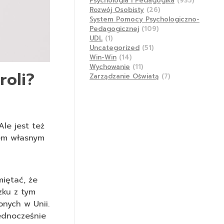
Psychologia I Pedagogika
(935)
Rozwój Osobisty
(26)
System Pomocy Psychologiczno-
Pedagogicznej
(109)
UDL
(1)
Uncategorized
(51)
Win-Win
(14)
Wychowanie
(11)
roli?
Zarządzanie Oświatą
(7)
Ale jest też
iem własnym
iętać, że
zku z tym
onych w Unii.
jednocześnie