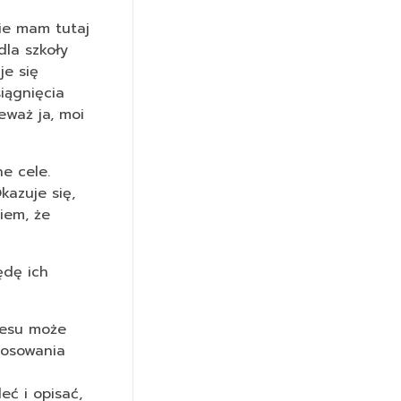
kie mam tutaj
dla szkoły
je się
iągnięcia
eważ ja, moi
e cele.
kazuje się,
iem, że
ędę ich
resu może
tosowania
ć i opisać,