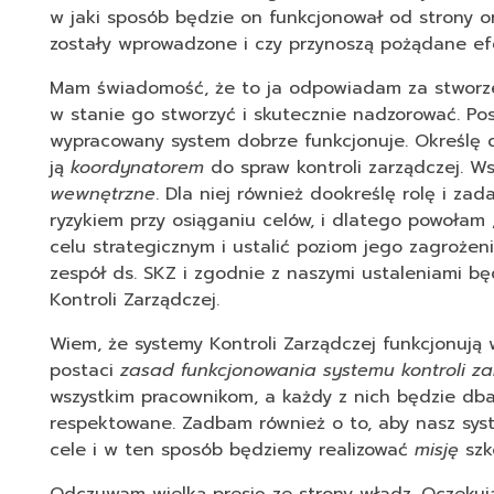
w jaki sposób będzie on funkcjonował od strony or
zostały wprowadzone i czy przynoszą pożądane ef
Mam świadomość, że to ja odpowiadam za stworzeni
w stanie go stworzyć i skutecznie nadzorować. Po
wypracowany system dobrze funkcjonuje. Określę d
ją
koordynatorem
do spraw kontroli zarządczej. 
wewnętrzne
. Dla niej również dookreślę rolę i za
ryzykiem przy osiąganiu celów, i dlatego powołam 
celu strategicznym i ustalić poziom jego zagrożen
zespół ds. SKZ i zgodnie z naszymi ustaleniami b
Kontroli Zarządczej.
Wiem, że systemy Kontroli Zarządczej funkcjonują 
postaci
zasad funkcjonowania systemu kontroli za
wszystkim pracownikom, a każdy z nich będzie db
respektowane. Zadbam również o to, aby nasz sys
cele i w ten sposób będziemy realizować
misję
szk