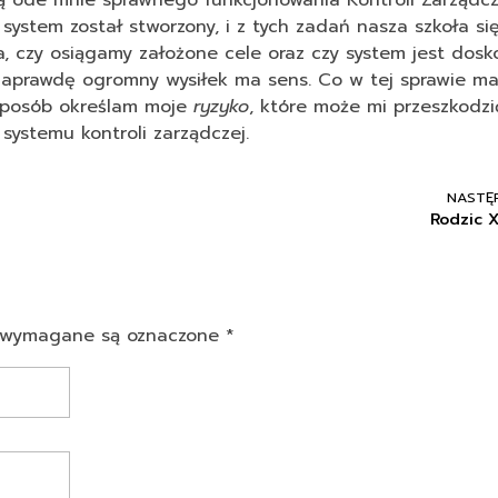
ą ode mnie sprawnego funkcjonowania Kontroli Zarządcze
 system został stworzony, i z tych zadań nasza szkoła si
 czy osiągamy założone cele oraz czy system jest dosk
 naprawdę ogromny wysiłek ma sens. Co w tej sprawie m
sposób określam moje
ryzyko
, które może mi przeszkodz
systemu kontroli zarządczej.
NASTĘ
Rodzic 
la wymagane są oznaczone *