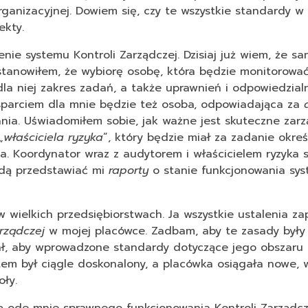
ganizacyjnej. Dowiem się, czy te wszystkie standardy w 
ekty.
e systemu Kontroli Zarządczej. Dzisiaj już wiem, że sa
stanowiłem, że wybiorę osobę, która będzie monitorować
la niej zakres zadań, a także uprawnień i odpowiedzial
Wsparciem dla mnie będzie też osoba, odpowiadająca za
dania. Uświadomiłem sobie, jak ważne jest skuteczne zar
„
właściciela ryzyka
”, który będzie miał za zadanie okreś
ia. Koordynator wraz z audytorem i właścicielem ryzyka 
ędą przedstawiać mi
raporty
o stanie funkcjonowania sy
w wielkich przedsiębiorstwach. Ja wszystkie ustalenia za
rządczej
w mojej placówce. Zadbam, aby te zasady były
ał, aby wprowadzone standardy dotyczące jego obszaru 
tem był ciągle doskonalony, a placówka osiągała nowe,
oły.