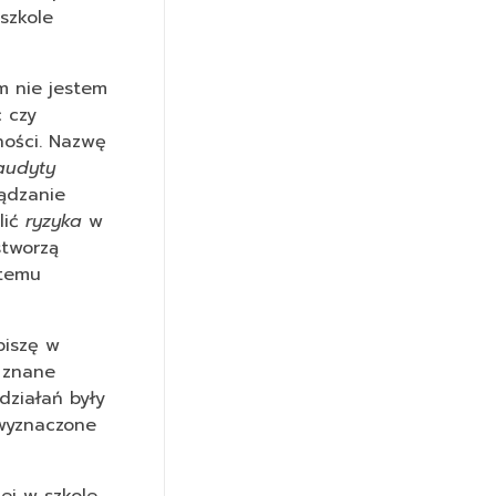
szkole
m nie jestem
 czy
ności. Nazwę
audyty
ządzanie
lić
ryzyka
w
stworzą
stemu
piszę w
 znane
działań były
 wyznaczone