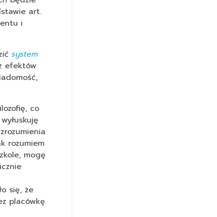
ch będzie
stawie art.
entu i
zić
system
z efektów
wiadomość,
ozofię, co
 wyłuskuję
 zrozumienia
jak rozumiem
szkole, mogę
icznie
o się, że
zez placówkę