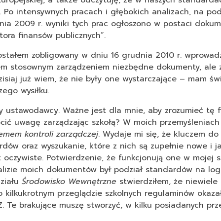
uropejskiej, a także odczytuję, że w naszych standarda
 Po intensywnych pracach i głębokich analizach, na pod
pnia 2009 r. wyniki tych prac ogłoszono w postaci dokum
tora finansów publicznych”.
zostałem zobligowany w dniu 16 grudnia 2010 r. wprowad
em stosownym zarządzeniem niezbędne dokumenty, ale 
isiaj już wiem, że nie były one wystarczające – mam ś
ego wysiłku.
y ustawodawcy. Ważne jest dla mnie, aby zrozumieć tę fil
ócić uwagę zarządzając szkołą? W moich przemyśleniach
emem kontroli zarządczej
. Wydaje mi się, że kluczem do
dów oraz wyszukanie, które z nich są zupełnie nowe i 
 oczywiste. Potwierdzenie, że funkcjonują one w mojej 
izie moich dokumentów był podział standardów na log
działu
Środowisko Wewnętrzne
stwierdziłem, że niewiele
kilkukrotnym przeglądzie szkolnych regulaminów okazał
. Te brakujące muszę stworzyć, w kilku posiadanych pr