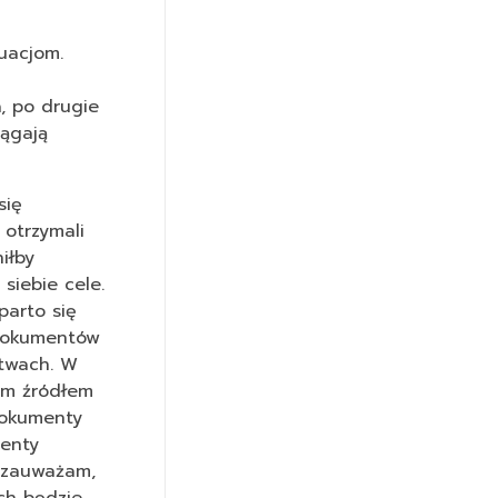
uacjom.
, po drugie
iągają
się
 otrzymali
iłby
siebie cele.
parto się
 dokumentów
stwach. W
ym źródłem
dokumenty
menty
y zauważam,