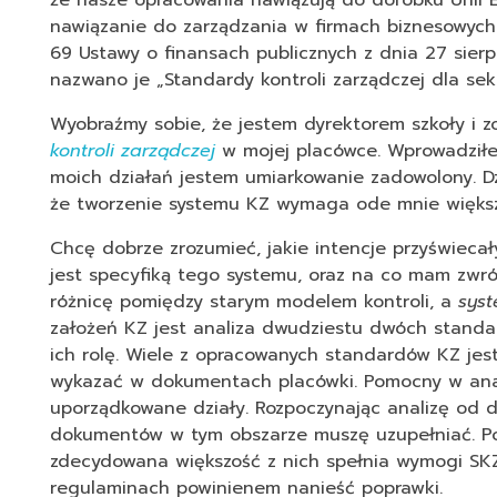
że nasze opracowania nawiązują do dorobku Unii E
nawiązanie do zarządzania w firmach biznesowych.
69 Ustawy o finansach publicznych z dnia 27 sier
nazwano je „Standardy kontroli zarządczej dla sek
Wyobraźmy sobie, że jestem dyrektorem szkoły i 
kontroli zarządczej
w mojej placówce. Wprowadził
moich działań jestem umiarkowanie zadowolony. Dz
że tworzenie systemu KZ wymaga ode mnie większ
Chcę dobrze zrozumieć, jakie intencje przyświecał
jest specyfiką tego systemu, oraz na co mam zwr
różnicę pomiędzy starym modelem kontroli, a
syst
założeń KZ jest analiza dwudziestu dwóch standar
ich rolę. Wiele z opracowanych standardów KZ jest
wykazać w dokumentach placówki. Pomocny w anal
uporządkowane działy. Rozpoczynając analizę od 
dokumentów w tym obszarze muszę uzupełniać. Po 
zdecydowana większość z nich spełnia wymogi SKZ
regulaminach powinienem nanieść poprawki.