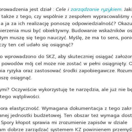
rowadzenia jest dział :
Cele i
zarządzanie ryzykiem
. Ja
 także z tego, czy wspólnie z zespołem wypracowaliśmy 
 a ja za ich realizację ponoszę odpowiedzialność? Okazu
mierzenia musi być obiektywny. Budowanie wskaźników os
tym muszę się tego nauczyć. Myślę, że ma to sens, poni
czy ten cel udało się osiągnąć?
wo wprowadzono do SKZ, aby skuteczniej osiągać założon
 powodów mój cel może nie zostać w pełni osiągnięty. O
nia ryzyka oraz zastosować środki zapobiegawcze. Rozum
uszę osiągnąć.
i? Oczywiście wykorzystuję te narzędzia, ale już nie b
tego wątpliwości.
spora elastyczność. Wymagana dokumentacja z tego zak
danej jednostki budżetowej. Ten obszar też wymaga dos
Spory kłopot sprawia mi zrozumienie zapisów w dziale
 mam dobrze zarządzać systemem KZ powinienem przemyśle