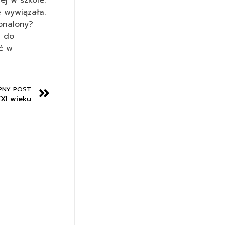
j w szkole.
ę wywiązała.
onalony?
a do
ić w
PNY POST
XXI wieku