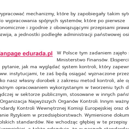
ypracować mechanizmy, które by zapobiegały takim syt
o wypracowania spójnych systemów, które po pierwsze
onomicznie i zgodnie z obowiązującymi przepisami prawa
zwija, a jednostki podległe administracji państwowej os
W Polsce tym zadaniem zajęło 
Ministerstwo Finansów. Eksperci
 pytanie, jak ma wyglądać system kontroli, który zapewn
w. instytucjami, te zaś będą osiągać wyznaczone przez 
ko nasz własny dorobek z zakresu metod kontroli, ale o
 ważnym opracowaniem wykorzystanym w tworzeniu tych
ządczej w sektorze publicznym, stosowane w innych pań
Organizacja Najwyższych Organów Kontroli. Innym ważn
ndardy Kontroli Wewnętrznej Komisji Europejskiej oraz 
dzanie Ryzykiem w przedsiębiorstwach. Wymienione doku
olskich standardów. Nie wchodząc głębiej w te przepis