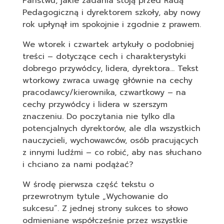
Państwu, jakie zadania stoją przed Radą
Pedagogiczną i dyrektorem szkoły, aby nowy
rok upłynął im spokojnie i zgodnie z prawem.
We wtorek i czwartek artykuły o podobniej
treści – dotyczące cech i charakterystyki
dobrego przywódcy, lidera, dyrektora… Tekst
wtorkowy zwraca uwagę głównie na cechy
pracodawcy/kierownika, czwartkowy – na
cechy przywódcy i lidera w szerszym
znaczeniu. Do poczytania nie tylko dla
potencjalnych dyrektorów, ale dla wszystkich
nauczycieli, wychowawców, osób pracujących
z innymi ludźmi – co robić, aby nas słuchano
i chciano za nami podążać?
W środę pierwsza część tekstu o
przewrotnym tytule „Wychowanie do
sukcesu”. Z jednej strony sukces to słowo
odmieniane współcześnie przez wszystkie