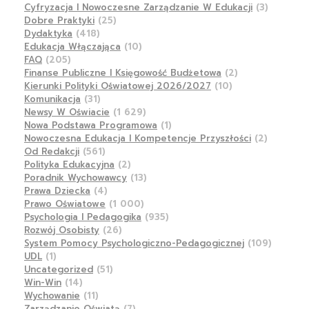
Cyfryzacja I Nowoczesne Zarządzanie W Edukacji
(3)
Dobre Praktyki
(25)
Dydaktyka
(418)
Edukacja Włączająca
(10)
FAQ
(205)
Finanse Publiczne I Księgowość Budżetowa
(2)
Kierunki Polityki Oświatowej 2026/2027
(10)
Komunikacja
(31)
Newsy W Oświacie
(1 629)
Nowa Podstawa Programowa
(1)
Nowoczesna Edukacja I Kompetencje Przyszłości
(2)
Od Redakcji
(561)
Polityka Edukacyjna
(2)
Poradnik Wychowawcy
(13)
Prawa Dziecka
(4)
Prawo Oświatowe
(1 000)
Psychologia I Pedagogika
(935)
Rozwój Osobisty
(26)
System Pomocy Psychologiczno-Pedagogicznej
(109)
UDL
(1)
Uncategorized
(51)
Win-Win
(14)
Wychowanie
(11)
Zarządzanie Oświatą
(7)